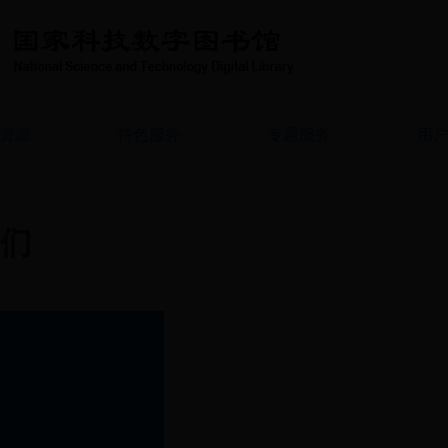
资源
特色服务
专题服务
用
们