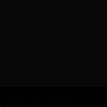
4008-161-200
800-990-8900
热线：