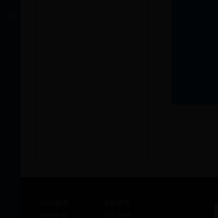
个人中心
bt365体育
版权声明
特色资源
意见反馈