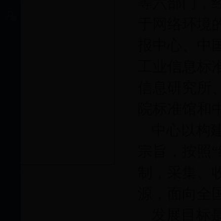
等六部门，经
个人中心
于网络环境
报中心、中
工业信息标
信息研究所
院标准馆和
中心以构
宗旨，按照
制，采集、
源，面向全
发展目标