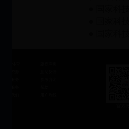
● 国家科
● 国家科
● 国家科
bt365体育
版权声明
特色资源
意见反馈
特色服务
参考咨询
专题服务
帮助
关于我们
用户热线
官方