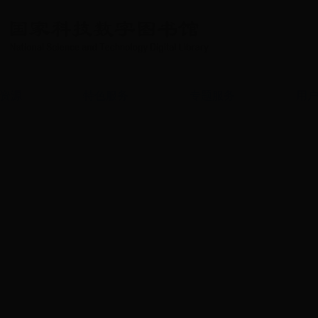
资源
特色服务
专题服务
用