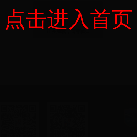
点击进入首页
正在加载，请稍候...
服务
bt365体育