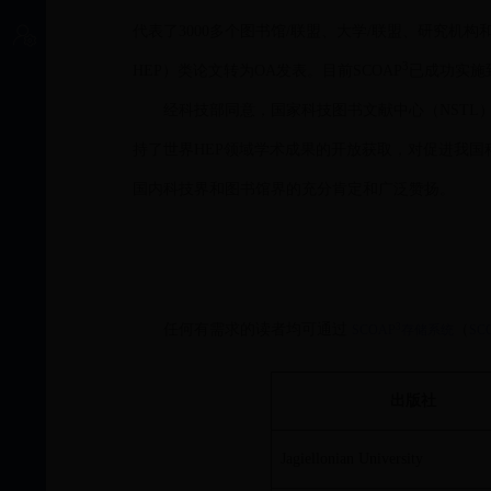
代表了3000多个图书馆/联盟、大学/联盟、研究机构
个人中心
3
HEP）类论文转为OA发表。目前SCOAP
已成功实施到
经科技部同意，国家科技图书文献中心（NSTL）自
持了世界HEP领域学术成果的开放获取，对促进我
国内科技界和图书馆界的充分肯定和广泛赞扬。
3
任何有需求的读者均可通过
（
SCOAP
存储系统
SC
出版社
Jagiellonian University