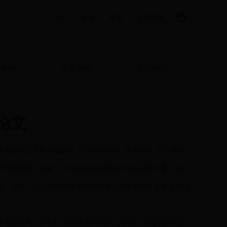
|
|
登录
注册
帮助
意见反馈
|
|
户热线
关于我们
版权声明
论文
资助联盟，是国际合作推进科技文献开放获取（Open Access，简称OA）的一大创
即开放获取，保留了作者及其所属机构对论文的着作权，保障
度，提升了公共财政经费支持的学术论文产生的社会效益和经
能机构（IAEA）及联合核研究所（JINR）3个国际组织，