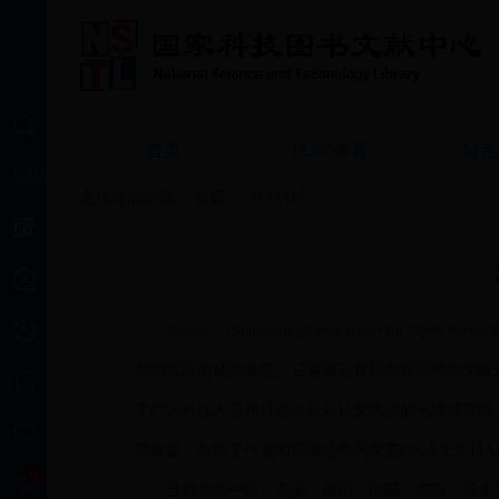
检索
首页
bt365体育
特色
bt365体育
3
您现在的位置：
首页
SCOAP
代查代借
检索历史
浏览历史
3
（Sponsoring Consortium for Op
SCOAP
举和实践的成功典范。它将源自科研教育经费的文献
订阅
了广大科技人员和社会公众对论文内容的无障碍获取
收藏
济效益，免除了作者和所属机构为发表OA论文支付APC（Arti
0
申请单
目前共有中国、美国、德国、法国、英国、日本等4