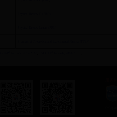
Physical Review C (PRC)
Physical Review D (PRD)
Physical Review Letters (PRL)
Progress of Theoretical and Experimental Physics (PTEP)
3
3
、
。
SCOAP
Journals, 2017-2022
SCOAP
Journals, 2014-2016
服务
© Copyr