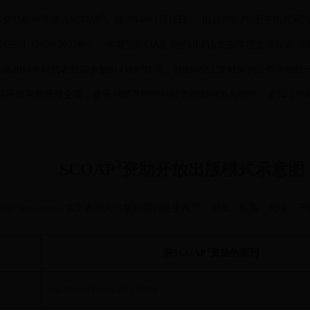
3
和资助机构等加入SCOAP
。自2014年1月1日起，由这些机构/图书馆共同出资，
三期（2020-2022年），年度资助OA发表的HEP论文占年度全球发表HE
3
2014年起代表我国参加SCOAP
联盟，并由NSTL文献采购经费全额统一
国科研成果的开放交流，提升我国在国际科技界的影响力与地位，发挥了很
3
SCOAP
资助开放出版模式示意图
3
）或下表所列出版社期刊链接网页，浏览、检索、阅读、下载
OAP
Repository
3
获SCOAP
资助的期刊
Acta Physica Polonica B (APPB)