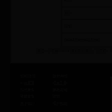
APS
APS
Oxford University Press
3
要进一步了解SCOAP
资助期刊情况，可查阅：
bt365体育
版权声明
特色资源
意见反馈
特色服务
参考咨询
专题服务
帮助
关于我们
用户热线