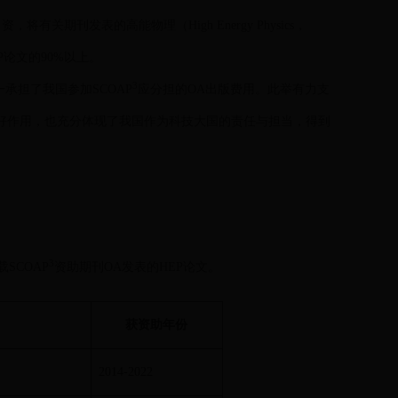
将有关期刊发表的高能物理（High Energy Physics，
P论文的90%以上。
3
承担了我国参加SCOAP
应分担的OA出版费用。此举有力支
好作用，也充分体现了我国作为科技大国的责任与担当，得到
3
SCOAP
资助期刊OA发表的HEP论文。
获资助年份
2014-2022