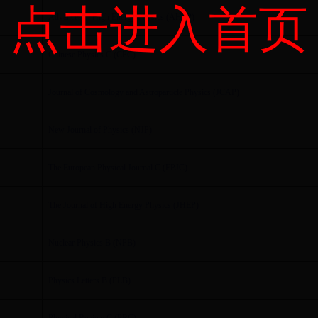
点击进入首页
Advances in High Energy Physics (AHEP)
Chinese Physics C (CPC)
Journal of Cosmology and Astroparticle Physics (JCAP)
New Journal of Physics (NJP)
The European Physical Journal C (EPJC)
The Journal of High Energy Physics (JHEP)
Nuclear Physics B (NPB)
Physics Letters B (PLB)